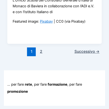
L’Ufficio Scuola del Consolato Generale d’Italia di
Monaco di Baviera in collaborazione con l’ADI e.V.
e con l’Istituto Italiano di
Featured image:
Pixabay
| CC0 (via Pixabay)
1
2
Successivo
→
… per fare
rete
, per fare
formazione
, per fare
promozione