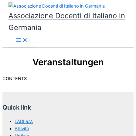
Vai
al
Associazione Docenti di Italiano in
contenuto
Germania
Veranstaltungen
CONTENTS
Quick link
L’ADI e.V.
Attività
Notizie