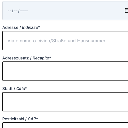
Adresse /
Indirizzo
*
Adresszusatz /
Recapito
*
Stadt /
Città
*
Postleitzahl /
CAP
*