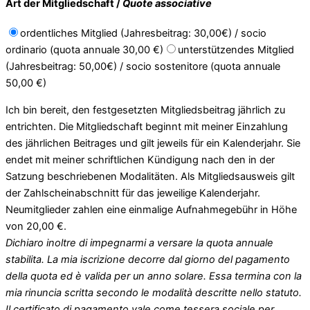
Art der Mitgliedschaft /
Quote associative
ordentliches Mitglied (Jahresbeitrag: 30,00€) / socio
ordinario (quota annuale 30,00 €)
unterstützendes Mitglied
(Jahresbeitrag: 50,00€) / socio sostenitore (quota annuale
50,00 €)
Ich bin bereit, den festgesetzten Mitgliedsbeitrag jährlich zu
entrichten. Die Mitgliedschaft beginnt mit meiner Einzahlung
des jährlichen Beitrages und gilt jeweils für ein Kalenderjahr. Sie
endet mit meiner schriftlichen Kündigung nach den in der
Satzung beschriebenen Modalitäten. Als Mitgliedsausweis gilt
der Zahlscheinabschnitt für das jeweilige Kalenderjahr.
Neumitglieder zahlen eine einmalige Aufnahmegebühr in Höhe
von 20,00 €.
Dichiaro inoltre di impegnarmi a versare la quota annuale
stabilita. La mia iscrizione decorre dal giorno del pagamento
della quota ed è valida per un anno solare. Essa termina con la
mia rinuncia scritta secondo le modalità descritte nello statuto.
Il certificato di pagamento vale come tessera sociale per