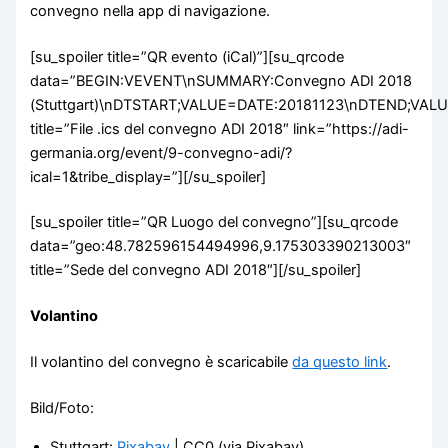
convegno nella app di navigazione.
[su_spoiler title=”QR evento (iCal)”][su_qrcode
data=”BEGIN:VEVENT\nSUMMARY:Convegno ADI 2018
(Stuttgart)\nDTSTART;VALUE=DATE:20181123\nDTEND;VA
title=”File .ics del convegno ADI 2018″ link=”https://adi-
germania.org/event/9-convegno-adi/?
ical=1&tribe_display=”][/su_spoiler]
[su_spoiler title=”QR Luogo del convegno”][su_qrcode
data=”geo:48.782596154494996,9.175303390213003″
title=”Sede del convegno ADI 2018″][/su_spoiler]
Volantino
Il volantino del convegno è scaricabile
da questo link
.
Bild/Foto:
Stuttgart:
Pixabay
| CC0 (via Pixabay)