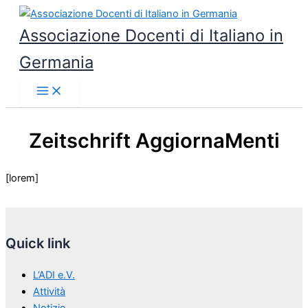
Vai
al
Associazione Docenti di Italiano in
contenuto
Germania
Zeitschrift AggiornaMenti
[lorem]
Quick link
L’ADI e.V.
Attività
Notizie