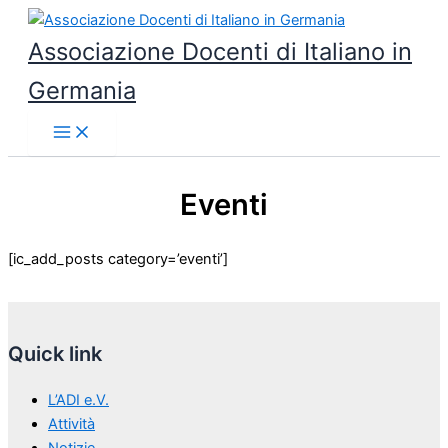
Vai
al
Associazione Docenti di Italiano in
contenuto
Germania
Eventi
[ic_add_posts category=’eventi’]
Quick link
L’ADI e.V.
Attività
Notizie