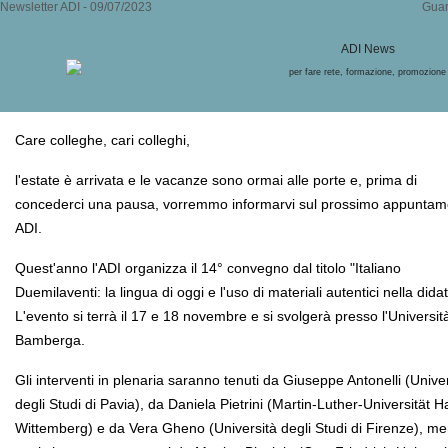
Newsletter ADI - 09/07/2023
Guar
ADI News
per fare rete, formazione, promozione
Care colleghe, cari colleghi,
l'estate è arrivata e le vacanze sono ormai alle porte
e, prima di
concederci una pausa,
vorremmo informarvi sul prossimo appuntam
ADI.
Quest'anno l'ADI organizza il 14° convegno dal titolo "Italiano
Duemilaventi: la lingua di oggi e l'uso di materiali autentici nella didat
L'evento si terrà il 17 e 18 novembre e si svolgerà presso l'Università
Bamberga.
Gli interventi in plenaria saranno tenuti da Giuseppe Antonelli (Unive
degli Studi di Pavia), da Daniela Pietrini (Martin-Luther-Universität Ha
Wittemberg) e da Vera Gheno (Università degli Studi di Firenze), men